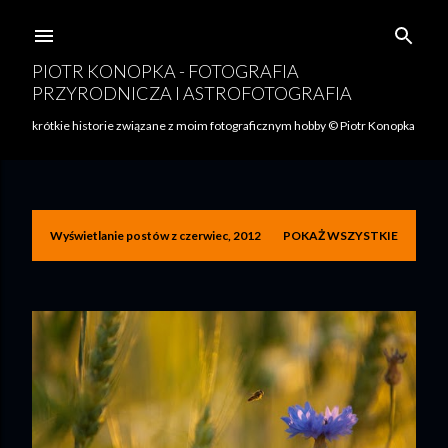
Przejdź do głównej zawartości
PIOTR KONOPKA - FOTOGRAFIA
PRZYRODNICZA I ASTROFOTOGRAFIA
krótkie historie związane z moim fotograficznym hobby © Piotr Konopka
Wyświetlanie postów z czerwiec, 2012
POKAŻ WSZYSTKIE
P
o
s
t
y