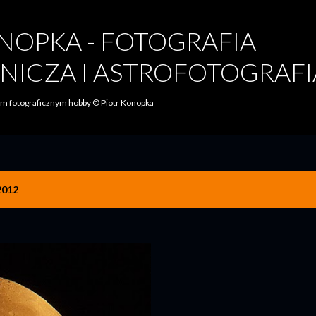
Przejdź do głównej zawartości
NOPKA - FOTOGRAFIA
NICZA I ASTROFOTOGRAFI
oim fotograficznym hobby © Piotr Konopka
2012