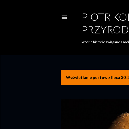
PIOTR KO
PRZYROD
krótkie historie związane z m
Wyświetlanie postów z lipca 30, 
P
o
s
t
y