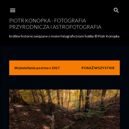
Przejdź do głównej zawartości
PIOTR KONOPKA - FOTOGRAFIA
PRZYRODNICZA I ASTROFOTOGRAFIA
krótkie historie związane z moim fotograficznym hobby © Piotr Konopka
Wyświetlanie postów z 2017
POKAŻ WSZYSTKIE
P
o
s
t
y