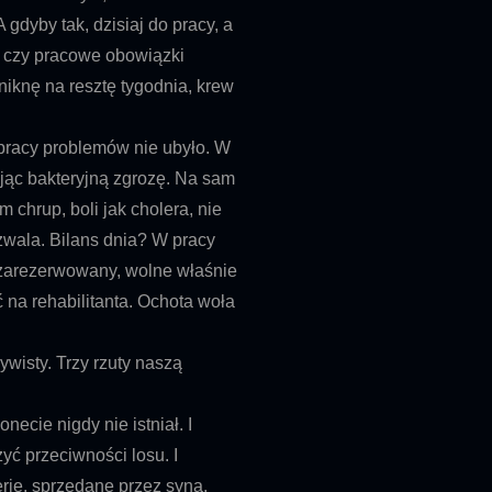
 gdyby tak, dzisiaj do pracy, a
, czy pracowe obowiązki
niknę na resztę tygodnia, krew
pracy problemów nie ubyło. W
ając bakteryjną zgrozę. Na sam
am chrup, boli jak cholera, nie
zwala. Bilans dnia? W pracy
 zarezerwowany, wolne właśnie
 na rehabilitanta. Ochota woła
wisty. Trzy rzuty naszą
necie nigdy nie istniał. I
rzyć przeciwności losu.
I
rie, sprzedane przez syna,