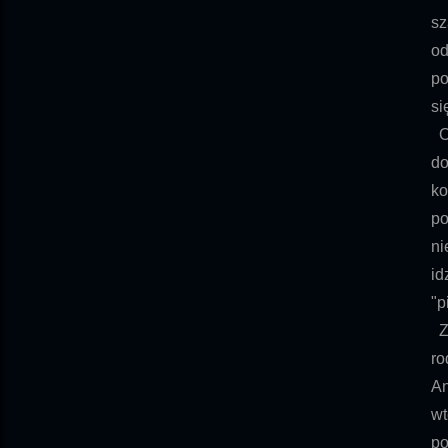
sz
od
po
si
Od
do
ko
po
ni
id
"p
Zd
ro
An
wt
po