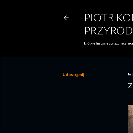
PIOTR KO
PRZYROD
krótkie historie związane z m
Udostępnij
lis
Z