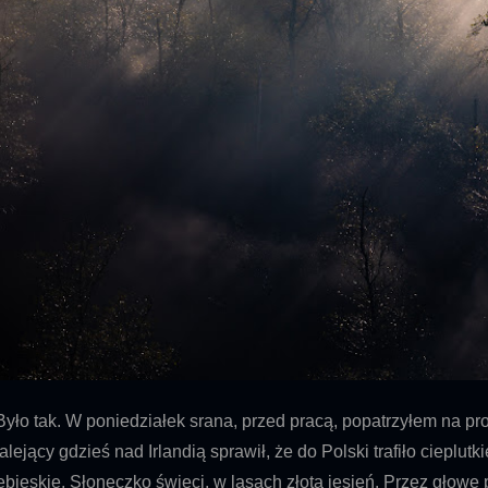
ło tak. W poniedziałek srana, przed pracą,
popatrzyłem na pr
alejący gdzieś nad Irlandią sprawił, że do Polski trafiło cieplut
ebieskie, Słoneczko świeci, w lasach złota jesień. Przez głowę p