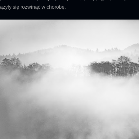
ążyły się rozwinąć w chorobę.