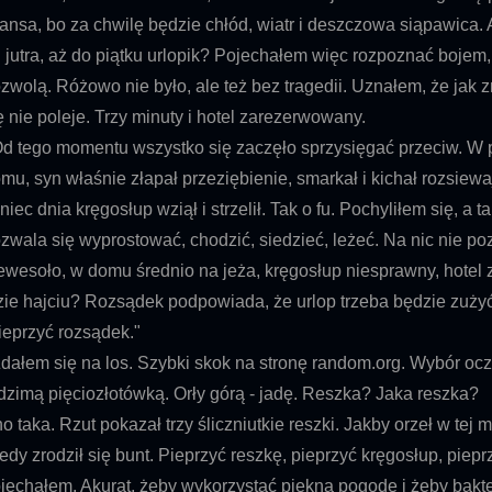
ansa, bo za chwilę będzie chłód, wiatr i deszczowa siąpawica. A
 jutra, aż do piątku urlopik? Pojechałem więc rozpoznać bojem
zwolą. Różowo nie było, ale też bez tragedii. Uznałem, że jak z
ę nie poleje. Trzy minuty i hotel zarezerwowany.
 tego momentu wszystko się zaczęło sprzysięgać przeciw. W 
mu, syn właśnie złapał przeziębienie, smarkał i kichał rozsiew
niec dnia kręgosłup wziął i strzelił. Tak o fu. Pochyliłem się, a t
zwala się wyprostować, chodzić, siedzieć, leżeć. Na nic nie po
ewesoło, w domu średnio na jeża, kręgosłup niesprawny, hotel
zie hajciu? Rozsądek podpowiada, że urlop trzeba będzie zużyć
ieprzyć rozsądek."
ałem się na los. Szybki skok na stronę random.org. Wybór oczy
dzimą pięciozłotówką. Orły górą - jadę. Reszka? Jaka reszka?
o taka. Rzut pokazał trzy śliczniutkie reszki. Jakby orzeł w tej mo
edy zrodził się bunt. Pieprzyć reszkę, pieprzyć kręgosłup, piep
jechałem. Akurat, żeby wykorzystać piękną pogodę i żeby bakte