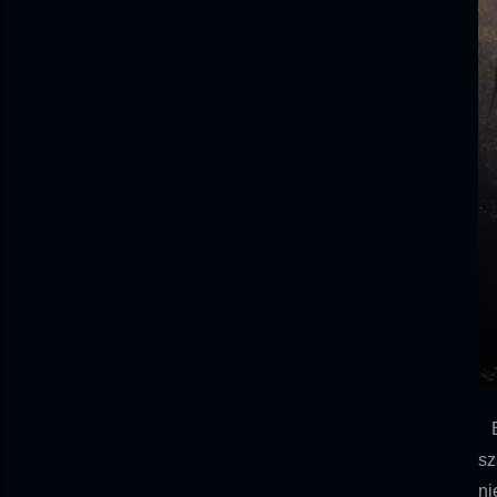
By
sz
ni