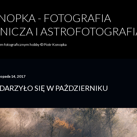
Przejdź do głównej zawartości
NOPKA - FOTOGRAFIA
NICZA I ASTROFOTOGRAFI
oim fotograficznym hobby © Piotr Konopka
topada 14, 2017
DARZYŁO SIĘ W PAŻDZIERNIKU