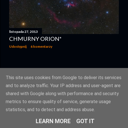
listopada 27, 2013
CHMURNY ORION*
Udostępnij
6 komentarzy
STARSZE POSTY
This site uses cookies from Google to deliver its services
and to analyze traffic. Your IP address and user-agent are
shared with Google along with performance and security
metrics to ensure quality of service, generate usage
statistics, and to detect and address abuse.
Obsługiwane przez usługę Blogger
LEARN MORE
GOT IT