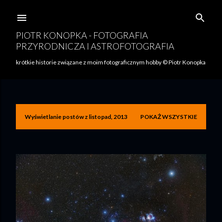
Przejdź do głównej zawartości
PIOTR KONOPKA - FOTOGRAFIA
PRZYRODNICZA I ASTROFOTOGRAFIA
krótkie historie związane z moim fotograficznym hobby © Piotr Konopka
Wyświetlanie postów z listopad, 2013
POKAŻ WSZYSTKIE
P
o
s
t
y