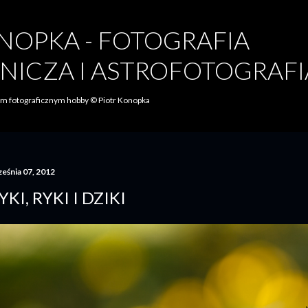
Przejdź do głównej zawartości
NOPKA - FOTOGRAFIA
NICZA I ASTROFOTOGRAFI
oim fotograficznym hobby © Piotr Konopka
ześnia 07, 2012
YKI, RYKI I DZIKI