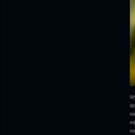
Wy
dz
ni
mi
mn