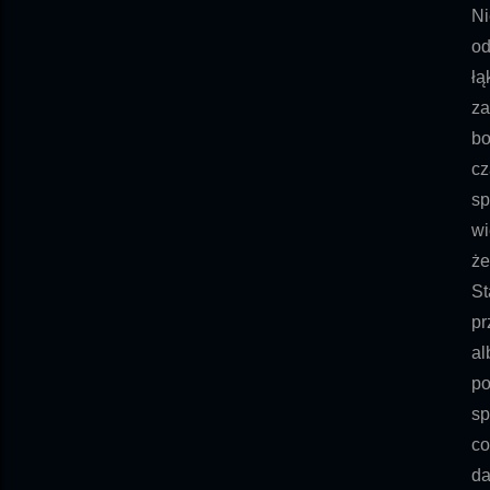
Ni
od
łą
za
bo
cz
sp
wi
że
St
pr
al
po
sp
co
da