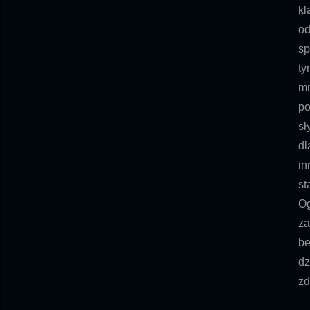
kl
od
sp
ty
mn
po
sł
dl
in
st
Og
za
be
dz
zd