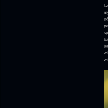
kw
my
pó
pa
sp
ba
je
wi
wi