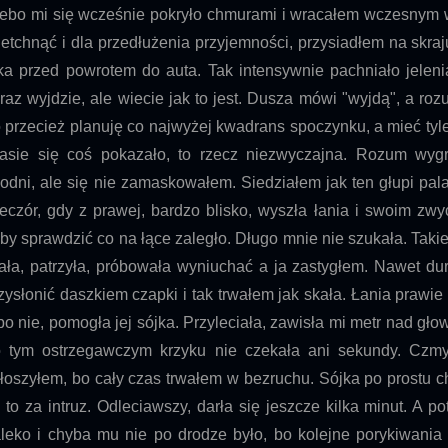
ebo mi się wcześnie pokryło chmurami i wracałem wczesnym 
etchnąć i dla przedłużenia przyjemności, przysiadłem na skraju
ka przed powrotem do auta. Tak intensywnie pachniało jelen
raz wyjdzie, ale wiecie jak to jest. Dusza mówi "wyjdą", a roz
 przecież planuję co najwyżej kwadrans spoczynku, a mieć tyle
asie się coś pokazało, to rzecz niezwyczajna. Rozum wygr
odni, ale się nie zamaskowałem. Siedziałem jak ten głupi pal
eczór, gdy z prawej, bardzo blisko, wyszła łania i swoim zwy
by sprawdzić co na łące zaległo. Długo mnie nie szukała. Takie
ała, patrzyła, próbowała wyniuchać a ja zastygłem. Nawet dur
zysłonić daszkiem czapki i tak trwałem jak skała. Łania prawie d
bo nie, pomogła jej sójka. Przyleciała, zawisła mi metr nad głow
 tym ostrzegawczym krzyku nie czekała ani sekundy. Czmy
łoszyłem, bo cały czas trwałem w bezruchu. Sójka po prostu ch
 to za intruz. Odleciawszy, darła się jeszcze kilka minut. A p
leko i chyba mu nie po drodze było, bo kolejne porykiwania b