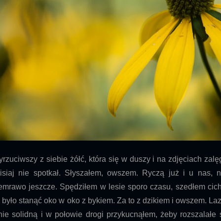
rzuciwszy z siebie żółć, która się w duszy i na zdjęciach za
isiaj nie spotkał. Słyszałem, owszem. Ryczą już i u nas, 
emrawo jeszcze. Spędziłem w lesie sporo czasu, szedłem cich
 było stanąć oko w oko z bykiem. Za to z dzikiem i owszem. Laz
ie solidną i w połowie drogi przykucnąłem, żeby rozszalałe s