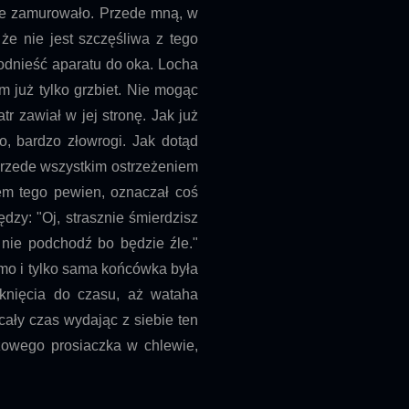
nie zamurowało. Przede mną, w
 że nie jest szczęśliwa z tego
odnieść aparatu do oka. Locha
m już tylko grzbiet. Nie mogąc
r zawiał w jej stronę. Jak już
o, bardzo złowrogi. Jak dotąd
t przede wszystkim ostrzeżeniem
stem tego pewien, oznaczał coś
dzy: "Oj, strasznie śmierdzisz
, nie podchodź bo będzie źle."
omo i tylko sama końcówka była
rknięcia do czasu, aż wataha
cały czas wydając z siebie ten
żowego prosiaczka w chlewie,