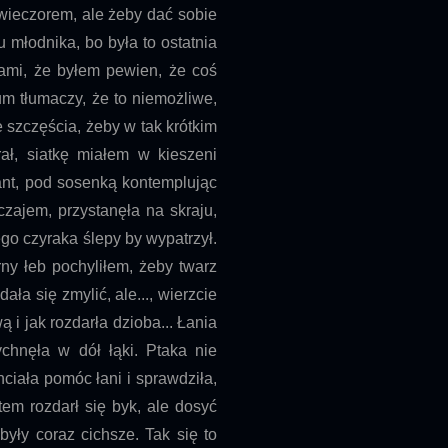
wieczorem, ale żeby dać sobie
 młodnika, bo była to ostatnia
iami, że byłem pewien, że coś
um tłumaczy, że to niemożliwe,
 szczęścia, żeby w tak krótkim
ał, siatkę miałem w kieszeni
ant, pod sosenką kontemplując
czajem, przystanęła na skraju,
go czyraka ślepy by wypatrzył.
ny łeb pochyliłem, żeby twarz
ała się zmylić, ale..., wierzcie
ą i jak rozdarła dzioba... Łania
chnęła w dół łąki. Ptaka nie
ciała pomóc łani i sprawdziła,
otem rozdarł się byk, ale dosyć
yły coraz cichsze. Tak się to