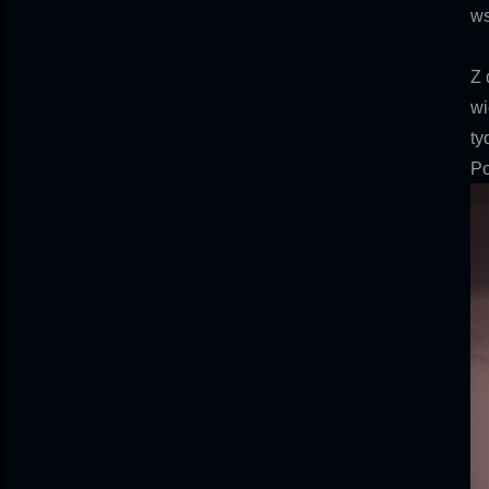
ws
Z 
wi
ty
Po