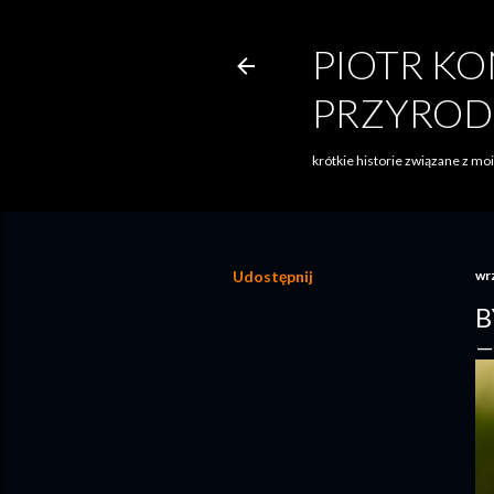
PIOTR KO
PRZYROD
krótkie historie związane z m
Udostępnij
wr
B