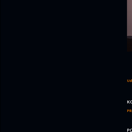
Ud
K
PR
P