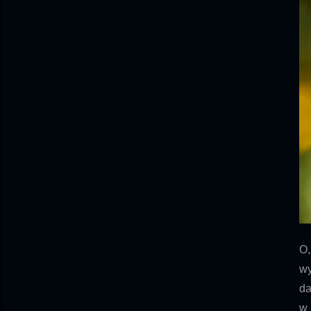
O,
wy
da
w 