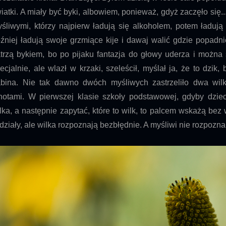
iatki. A miały być byki, albowiem, ponieważ, gdyż zaczęło się..
śliwymi, którzy najpierw ładują się alkoholem, potem ładuj
źniej ładują swoje grzmiące kije i dawaj walić gdzie popadni
trzą bykiem, bo po pijaku fantazja do głowy uderza i można st
ecjalnie, ale wlazł w krzaki, szeleścił, myślał ja, że to dzik, 
bina. Nie tak dawno dwóch myśliwych zastrzeliło dwa wilki.
notami. W pierwszej klasie szkoły podstawowej, gdyby dzie
lka, a następnie zapytać, które to wilk, to palcem wskażą be
działy, ale wilka rozpoznają bezbłędnie. A myśliwi nie rozpoznali