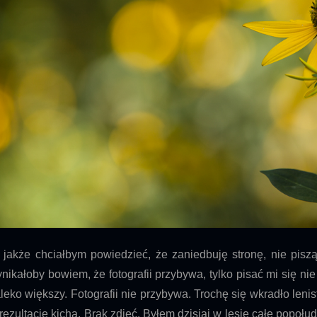
 jakże chciałbym powiedzieć, że zaniedbuję stronę, nie pisz
nikałoby bowiem, że fotografii przybywa, tylko pisać mi się ni
leko większy. Fotografii nie przybywa. Trochę się wkradło lenis
rezultacie kicha. Brak zdjęć. Byłem dzisiaj w lesie całe popołudn