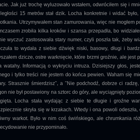
acie. Jak już trochę wyluzowało wstałem, odwróciłem się i m
ległości 15 metrów stał dzik. Locha konkretnie i widać było,
otkania. Utrzymywałem stan zamurowania, więc nie mogłem p
mczasem zrobiła kilka kroków i szansa przepadła, bo widziałe
ie wyczuć zastosowała stary numer, czyli poszła tak, żeby wiat
czuła to wydała z siebie dźwięk niski, basowy, długi i bardz
yszałem dzicze, ostre warknięcie, które brzmi groźnie, ale jes
a watahy. Informacją o wykryciu intruza. Dzisiejszy głos, je
nego i tylko treści nie jestem do końca pewien. Waham się mię
ary. Strasznie śmierdzisz", a "Nie podchodź, dobrze ci radzę
on nie był postawiony na sztorc do góry, ale wyciągnięty pozi
gięta. Locha stała wydając z siebie te długie i groźne wa
zpiecznie skryła się w krzakach. Wtedy i ona powoli odeszła, 
iwny warkot. Było w nim coś świńskiego, ale chrumkania ró
ecydowanie nie przypominało.