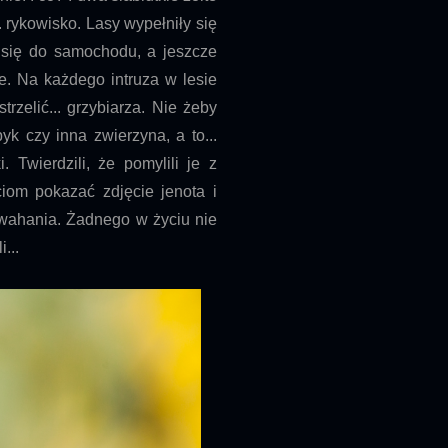
. rykowisko. Lasy wypełniły się
ą się do samochodu, a jeszcze
e. Na każdego intruza w lesie
rzelić... grzybiarza. Nie żeby
byk czy inna zwierzyna, a to...
 Twierdzili, że pomylili je z
ciom pokazać zdjęcie jenota i
z wahania. Żadnego w życiu nie
...