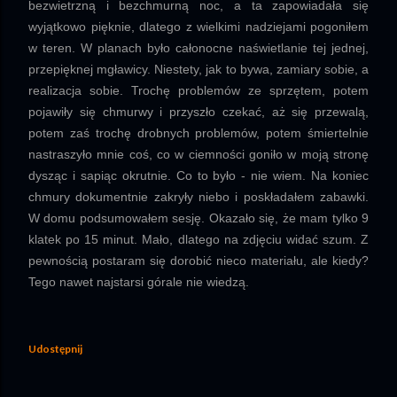
bezwietrzną i bezchmurną noc, a ta zapowiadała się
wyjątkowo pięknie, dlatego z wielkimi nadziejami pogoniłem
w teren. W planach było całonocne naświetlanie tej jednej,
przepięknej mgławicy. Niestety, jak to bywa, zamiary sobie, a
realizacja sobie. Trochę problemów ze sprzętem, potem
pojawiły się chmurwy i przyszło czekać, aż się przewalą,
potem zaś trochę drobnych problemów, potem śmiertelnie
nastraszyło mnie coś, co w ciemności goniło w moją stronę
dysząc i sapiąc okrutnie. Co to było - nie wiem. Na koniec
chmury dokumentnie zakryły niebo i poskładałem zabawki.
W domu podsumowałem sesję. Okazało się, że mam tylko 9
klatek po 15 minut. Mało, dlatego na zdjęciu widać szum. Z
pewnością postaram się dorobić nieco materiału, ale kiedy?
Tego nawet najstarsi górale nie wiedzą.
Udostępnij