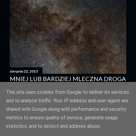
sierpnia 22, 2013
MNIEJ LUB BARDZIEJ MLECZNA DROGA
Udostępnij
7 komentarzy
This site uses cookies from Google to deliver its services
and to analyze traffic. Your IP address and user-agent are
shared with Google along with performance and security
metrics to ensure quality of service, generate usage
statistics, and to detect and address abuse.
Obsługiwane przez usługę Blogger