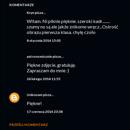
KOMENTARZE
Kryn
pisze…
WItam. Ni piknie pięknie. szeroki kadr.........
szumy no są ale jakże znikome wręcz...Ostrość
obrazu pierwsza klasa. chylę czoło
8 stycznia 2014 15:05
astronomicznie
pisze…
Piękne zdjęcie, gratuluję.
Zapraszam do mnie :)
26 lutego 2014 11:55
Unknown
pisze…
Piękne!
17 czerwca 2014 23:38
PRZEŚLIJ KOMENTARZ