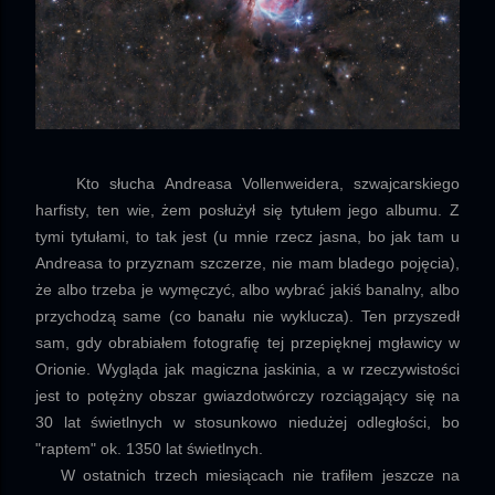
Kto słucha Andreasa Vollenweidera, szwajcarskiego
harfisty, ten wie, żem posłużył się tytułem jego albumu. Z
tymi tytułami, to tak jest (u mnie rzecz jasna, bo jak tam u
Andreasa to przyznam szczerze, nie mam bladego pojęcia),
że albo trzeba je wymęczyć, albo wybrać jakiś banalny, albo
przychodzą same (co banału nie wyklucza). Ten przyszedł
sam, gdy obrabiałem fotografię tej przepięknej mgławicy w
Orionie. Wygląda jak magiczna jaskinia, a w rzeczywistości
jest to
potężny obszar gwiazdotwórczy rozciągający się na
30 lat świetlnych w stosunkowo niedużej odległości, bo
"raptem" ok. 1350 lat świetlnych.
W ostatnich trzech miesiącach nie trafiłem jeszcze na