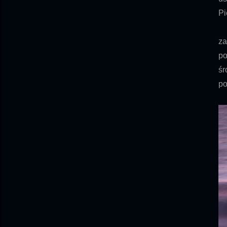
Pi
Ku
za
p
śr
po