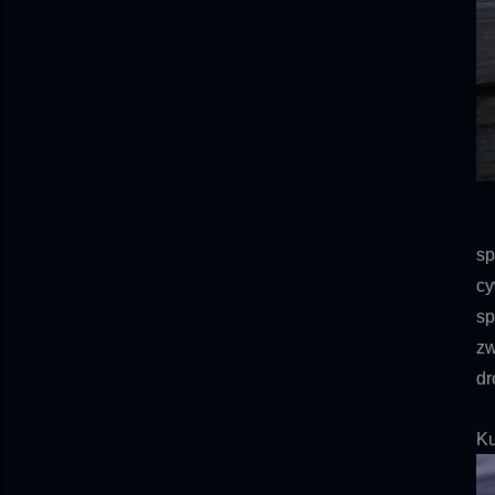
Gd
sp
cy
sp
zw
dr
Ku