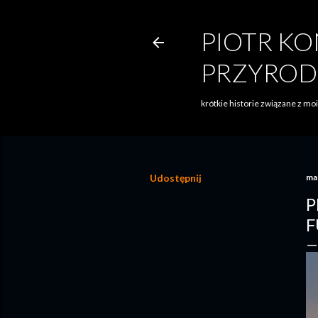
PIOTR KO
PRZYROD
krótkie historie związane z m
Udostępnij
ma
P
F