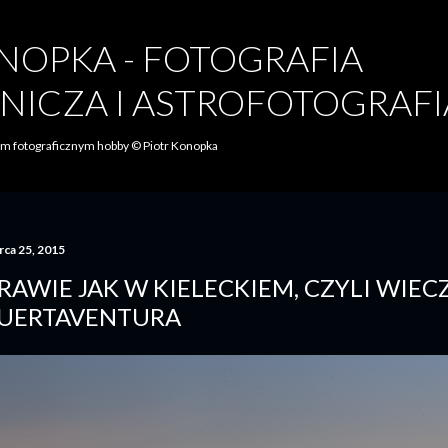
Przejdź do głównej zawartości
NOPKA - FOTOGRAFIA
NICZA I ASTROFOTOGRAFI
oim fotograficznym hobby © Piotr Konopka
rca 25, 2015
RAWIE JAK W KIELECKIEM, CZYLI WIE
UERTAVENTURA