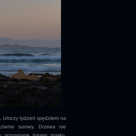
. Uroczy tydzień spędziłem na
 dziwnie surowy. Drzewa nie
y przysypane tonami piasku.