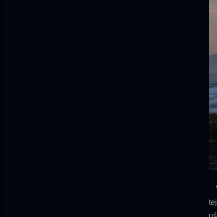
W 
te
uś