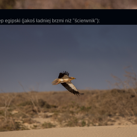
p egipski (jakoś ładniej brzmi niż "ścierwnik"):