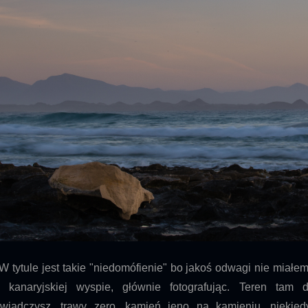
tytule jest takie "niedomófienie" bo jakoś odwagi nie miałem
j kanaryjskiej wyspie, głównie fotografując. Teren tam
wiadczysz, trawy zero, kamień jeno na kamieniu, niekied