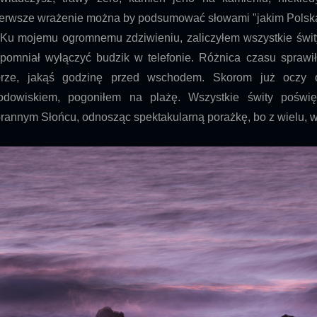
erwsze wrażenie można by podsumować słowami "jakim Polska 
 mojemu ogromnemu zdziwieniu, zaliczyłem wszystkie świt
pomniał wyłączyć budzik w telefonie. Różnica czasu sprawi
orze, jakąś godzinę przed wschodem. Skorom już oczy 
odowiskiem, pogoniłem na plażę. Wszystkie świty poświę
rannym Słońcu, odnosząc spektakularną porażkę, bo z wielu, wi