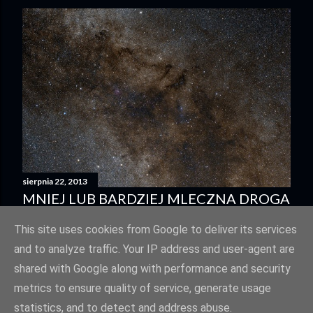
sierpnia 22, 2013
MNIEJ LUB BARDZIEJ MLECZNA DROGA
Udostępnij
7 komentarzy
This site uses cookies from Google to deliver its services
and to analyze traffic. Your IP address and user-agent are
shared with Google along with performance and security
metrics to ensure quality of service, generate usage
statistics, and to detect and address abuse.
Obsługiwane przez usługę Blogger