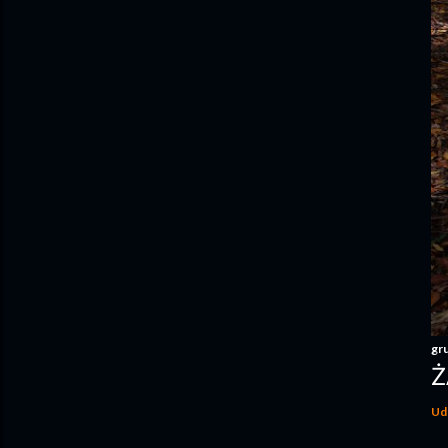
gr
Ż
Ud