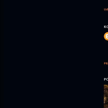
Ud
K
PR
P