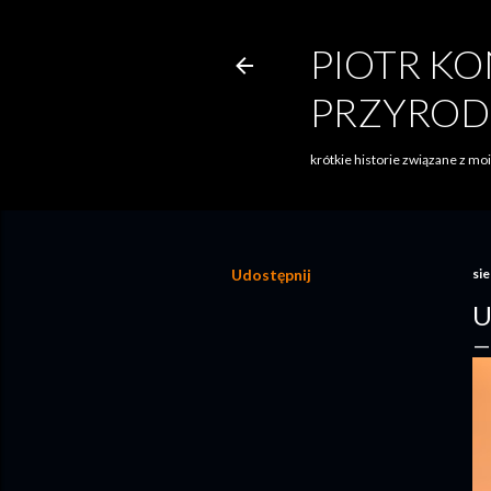
PIOTR KO
PRZYROD
krótkie historie związane z m
Udostępnij
sie
U