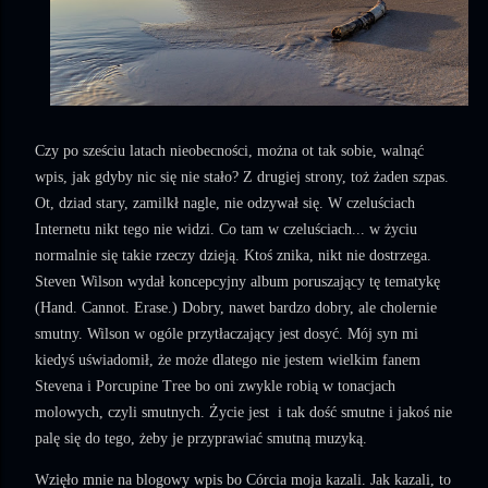
Czy po sześciu latach nieobecności, można ot tak sobie, walnąć
wpis, jak gdyby nic się nie stało? Z drugiej strony, toż żaden szpas.
Ot, dziad stary, zamilkł nagle, nie odzywał się. W czeluściach
Internetu nikt tego nie widzi. Co tam w czeluściach... w życiu
normalnie się takie rzeczy dzieją. Ktoś znika, nikt nie dostrzega.
Steven Wilson wydał koncepcyjny album poruszający tę tematykę
(Hand. Cannot. Erase.) Dobry, nawet bardzo dobry, ale cholernie
smutny. Wilson w ogóle przytłaczający jest dosyć. Mój syn mi
kiedyś uświadomił, że może dlatego nie jestem wielkim fanem
Stevena i Porcupine Tree bo oni zwykle robią w tonacjach
molowych, czyli smutnych. Życie jest i tak dość smutne i jakoś nie
palę się do tego, żeby je przyprawiać smutną muzyką.
Wzięło mnie na blogowy wpis bo Córcia moja kazali. Jak kazali, to