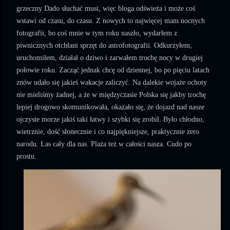
grzeczny Dado słuchać musi, więc bloga odświeża i może coś
wstawi od czasu, do czasu. Z nowych to najwięcej mam nocnych
fotografii, bo coś mnie w tym roku naszło, wydarłem z
piwnicznych otchłani sprzęt do astrofotografii. Odkurzyłem,
uruchomiłem, działał o dziwo i zarwałem trochę nocy w drugiej
połowie roku. Zacząć jednak chcę od dziennej, bo po pięciu latach
znów udało się jakieś wakacje zaliczyć. Na dalekie wojaże ochoty
nie mieliśmy żadnej, a że w międzyczasie Polska się jakby trochę
lepiej drogowo skomunikowała, okazało się, że dojazd nad nasze
ojczyste morze jakiś taki łatwy i szybki się zrobił. Było chłodno,
wietrznie, dość słonecznie i co najpiękniejsze, praktycznie zero
narodu. Las cały dla nas. Plaża też w całości nasza. Cudo po
prostu.