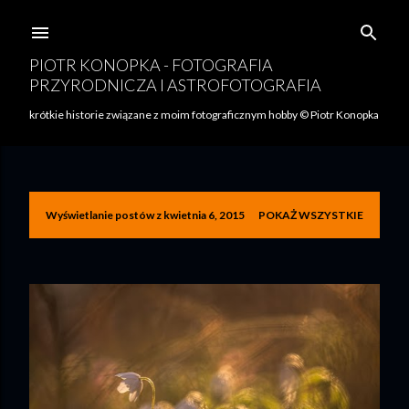
Przejdź do głównej zawartości
PIOTR KONOPKA - FOTOGRAFIA
PRZYRODNICZA I ASTROFOTOGRAFIA
krótkie historie związane z moim fotograficznym hobby © Piotr Konopka
Wyświetlanie postów z kwietnia 6, 2015
POKAŻ WSZYSTKIE
P
o
s
t
y