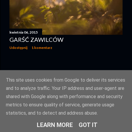
kwietnia 06, 2015
GARŚĆ ZAWILCÓW
Udostępnij
1 komentarz
STARSZE POSTY
This site uses cookies from Google to deliver its services
and to analyze traffic. Your IP address and user-agent are
shared with Google along with performance and security
metrics to ensure quality of service, generate usage
statistics, and to detect and address abuse.
Obsługiwane przez usługę Blogger
LEARN MORE
GOT IT