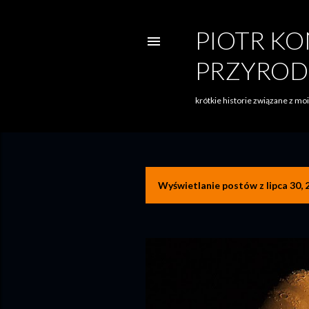
PIOTR KO
PRZYROD
krótkie historie związane z m
Wyświetlanie postów z lipca 30, 
P
o
s
t
y