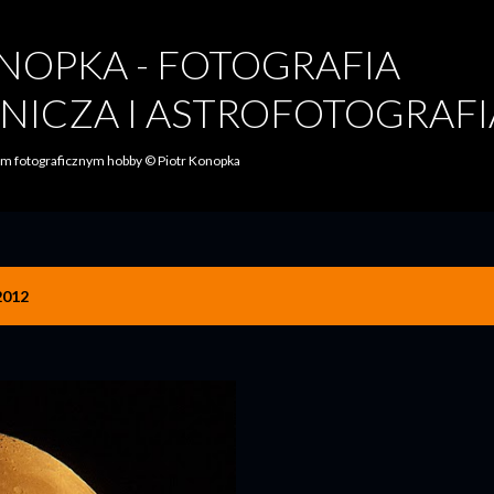
Przejdź do głównej zawartości
NOPKA - FOTOGRAFIA
NICZA I ASTROFOTOGRAFI
oim fotograficznym hobby © Piotr Konopka
2012