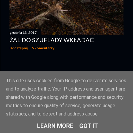
grudnia 13, 2017
ŻAL DO SZUFLADY WKŁADAĆ
Udostępnij
5 komentarzy
STARSZE POSTY
This site uses cookies from Google to deliver its services
and to analyze traffic. Your IP address and user-agent are
shared with Google along with performance and security
metrics to ensure quality of service, generate usage
statistics, and to detect and address abuse.
Obsługiwane przez usługę Blogger
LEARN MORE
GOT IT