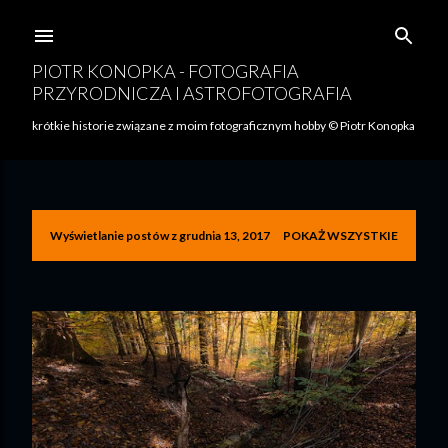
Przejdź do głównej zawartości
PIOTR KONOPKA - FOTOGRAFIA
PRZYRODNICZA I ASTROFOTOGRAFIA
krótkie historie związane z moim fotograficznym hobby © Piotr Konopka
Wyświetlanie postów z grudnia 13, 2017
POKAŻ WSZYSTKIE
P
o
s
t
y