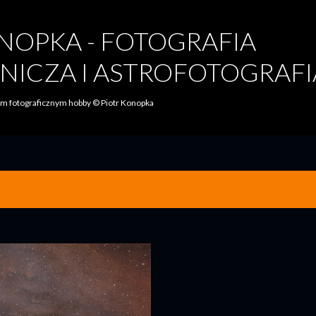
Przejdź do głównej zawartości
NOPKA - FOTOGRAFIA
NICZA I ASTROFOTOGRAFI
oim fotograficznym hobby © Piotr Konopka