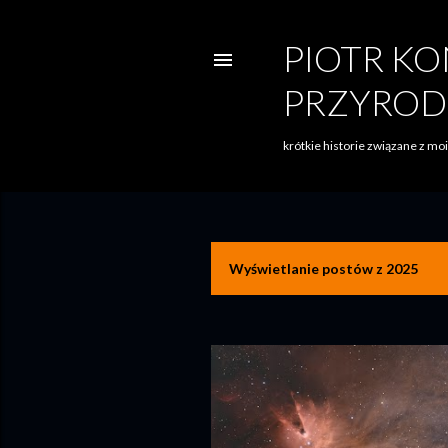
PIOTR KO
PRZYROD
krótkie historie związane z m
Wyświetlanie postów z 2025
P
o
s
t
y