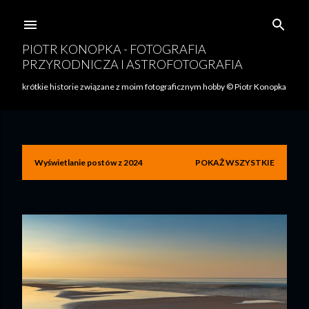
Przejdź do głównej zawartości
PIOTR KONOPKA - FOTOGRAFIA
PRZYRODNICZA I ASTROFOTOGRAFIA
krótkie historie związane z moim fotograficznym hobby © Piotr Konopka
Wyświetlanie postów z 2024
POKAŻ WSZYSTKIE
P
o
s
t
y