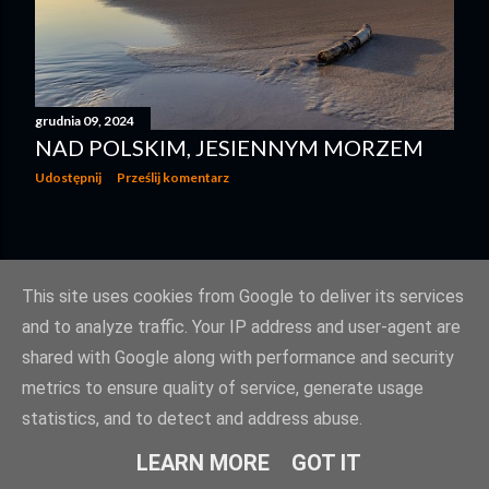
grudnia 09, 2024
NAD POLSKIM, JESIENNYM MORZEM
Udostępnij
Prześlij komentarz
STARSZE POSTY
This site uses cookies from Google to deliver its services
and to analyze traffic. Your IP address and user-agent are
shared with Google along with performance and security
metrics to ensure quality of service, generate usage
statistics, and to detect and address abuse.
Obsługiwane przez usługę Blogger
LEARN MORE
GOT IT